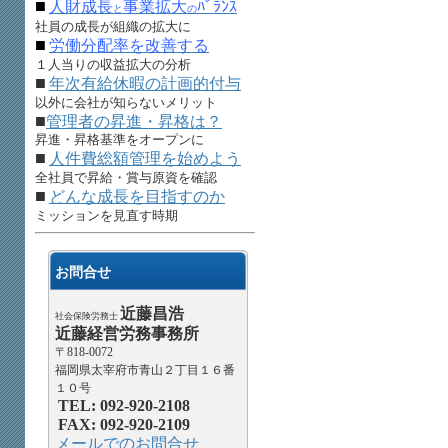
■
人財成長
事業拡大
ﾊﾞﾗﾝｽ
と
の
社員の成長が組織の拡大に
■
労働分配率を改善する
１人当りの収益拡大の分析
■
年次有給休暇の計画的付与
以外に会社が知らないメリット
■
管理者の昇進・昇格は？
昇進・昇格基準をオープンに
■
人件費総額管理を始めよう
全社員で昇給・賞与原資を確認
■
どんな成長を目指すのか
ミッションを見直す時期
お問合せ
近藤昌浩
社会保険労務士
近藤経営労務事務所
〒818-0072
福岡県太宰府市青山２丁目１６番
１０号
TEL: 092-920-2108
FAX: 092-920-2109
メールでのお問合せ