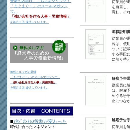
最新の内容は、こちらをクリック！
従業員が
「まぐまぐ！」 のメールマガジン
を自書し
で、
意し、そ
「強い会社を作る人事・労務情報」
を毎月２回 提供しています。
退職証明
従業員が
容は、使
ついて記
する手段
に切り替
無料メルマガの登録
「まぐまぐ！」 のメールマガジンで、
解雇予告
「強い会社を作る人事・労務情報」
従業員に
を毎月２回 提供しています。
は、解雇
めぐる紛
止につな
解雇予告
■
ﾏﾈｼﾞﾒﾝﾄの役割が変わった
時代に合ったマネジメント
従業員を