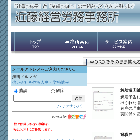
メールアドレスをご入力ください。
無料メルマガ
強い会社を作る人事・労務情報
解雇理由
購読
解除
解雇予告
求された
バックナンバー
解雇の理
実関係を
powered by
他では得られない情報を、
あなただけにご提供します。
退職届