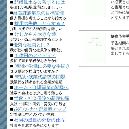
■
組織風土を改善するには
い必要と
る書類と
好ましい職場環境にしましょう
■
と同時に
経営課題解決の目標管理
となりま
個人目標を考えることから始める
■
採用の失敗、どうする？
採用面接での人物判断は難しい
■
けしからん大きな狼
解雇予告
デフレ不況から脱却するヒント
予告期間
■
優秀な社員とは？
要とされ
我が社の優秀な社員像を明確に
出しても
■
１億円のアイディア
多忙で重要業務がおろそかに
■
時間外労働に必要な手続き
３６協定を届出ていますか？
■
未払い残業代請求の問題
残業代を請求される企業が急増
■
ホーム・介護事業
皆様へ
の
通常の会社とは少し違う難しさ
■
労働・社会保険の基礎知識
入社・退職・病気・労災の手続き
■
ﾏﾈｼﾞﾒﾝﾄ力で定着率アップ
定着率はﾏﾈｼﾞﾒﾝﾄ力が左右
■
社員の成長の分析の仕方
社員を育成する基になります