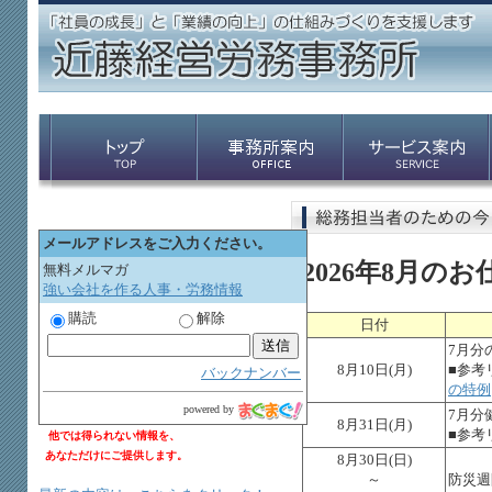
メールアドレスをご入力ください。
2026年8月の
無料メルマガ
強い会社を作る人事・労務情報
購読
解除
日付
7月分
8月10日(月)
■参考
バックナンバー
の特例
powered by
7月分
8月31日(月)
■参考
他では得られない情報を、
あなただけにご提供します。
8月30日(日)
～
防災週