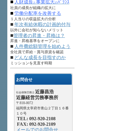
■
人財成長
事業拡大
ﾊﾞﾗﾝｽ
と
の
社員の成長が組織の拡大に
■
労働分配率を改善する
１人当りの収益拡大の分析
■
年次有給休暇の計画的付与
以外に会社が知らないメリット
■
管理者の昇進・昇格は？
昇進・昇格基準をオープンに
■
人件費総額管理を始めよう
全社員で昇給・賞与原資を確認
■
どんな成長を目指すのか
ミッションを見直す時期
お問合せ
近藤昌浩
社会保険労務士
近藤経営労務事務所
〒818-0072
福岡県太宰府市青山２丁目１６番
１０号
TEL: 092-920-2108
FAX: 092-920-2109
メールでのお問合せ