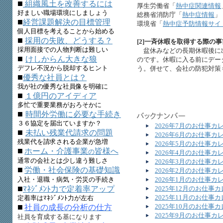
■
組織風土を改善するには
厚生労働省「
熱中症関連情報
好ましい職場環境にしましょう
総務省消防庁「
熱中症情報
」
■
経営課題解決の目標管理
環境省「
熱中症予防情報サイ
個人目標を考えることから始める
■
採用の失敗、どうする？
[2]一斉休暇を取得する際の
採用面接での人物判断は難しい
盆休みなどの長期休暇後に
■
けしからん大きな狼
のです。休暇に入る前にデー
デフレ不況から脱却するヒント
う。併せて、会社の防犯対策
■
優秀な社員とは？
我が社の優秀な社員像を明確に
■
１億円のアイディア
多忙で重要業務がおろそかに
■
時間外労働に必要な手続き
３６協定を届出ていますか？
2026年7月のお仕事カ
■
未払い残業代請求の問題
2026年6月のお仕事カ
残業代を請求される企業が急増
2026年5月のお仕事カ
■
ホーム・介護事業
皆様へ
の
2026年4月のお仕事カ
通常の会社とは少し違う難しさ
2026年3月のお仕事カ
■
労働・社会保険の基礎知識
2026年2月のお仕事カ
2026年1月のお仕事カ
入社・退職・病気・労災の手続き
■
2025年12月のお仕事
ﾏﾈｼﾞﾒﾝﾄ力で定着率アップ
2025年11月のお仕事
定着率はﾏﾈｼﾞﾒﾝﾄ力が左右
■
2025年10月のお仕事
社員の成長の分析の仕方
2025年9月のお仕事カ
社員を育成する基になります