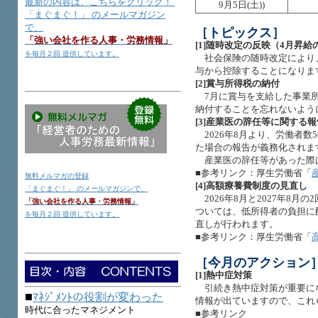
最新の内容は、こちらをクリック！
9月5日(土))
「まぐまぐ！」 のメールマガジン
で、
［トピックス］
「強い会社を作る人事・労務情報」
[1]随時改定の反映（4月昇給
を毎月２回 提供しています。
社会保険の随時改定により、
与から控除することになりま
[2]賞与所得税の納付
7月に賞与を支給した事業所
納付することを忘れないよう
[3]産業医の辞任等に関する
2026年8月より、労働者数
た場合の報告が義務化されま
産業医の辞任等があった際
■参考リンク：厚生労働省「
無料メルマガの登録
[4]高額療養費制度の見直し
「まぐまぐ！」 のメールマガジンで、
2026年8月と2027年8月
「強い会社を作る人事・労務情報」
ついては、低所得者の負担に
を毎月２回 提供しています。
直しが行われます。
■参考リンク：厚生労働省「
［今月のアクション
[1]熱中症対策
引続き熱中症対策が重要に
■
ﾏﾈｼﾞﾒﾝﾄの役割が変わった
情報が出ていますので、こ
時代に合ったマネジメント
■参考リンク